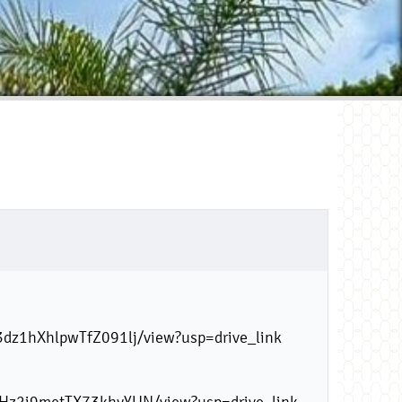
3dz1hXhlpwTfZ091lj/view?usp=drive_link
fHz2i9metTX73khyYUN/view?usp=drive_link