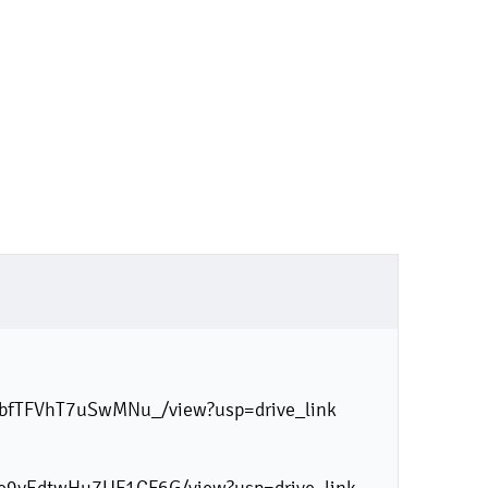
7TwbfTFVhT7uSwMNu_/view?usp=drive_link
kKe9yEdtwHu7UF1CF6G/view?usp=drive_link